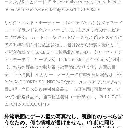
ーズン, 55 エピソード. Science makes sense, family doesn't.
Science makes sense, family doesn't. 2019/05/16
リック・アンド・モーティー（Rick and Morty）はジャスティ
ン・ロイランドとダン・ハーモンによるアメリカのテレビア
ニメである。 カートゥーン ネットワークのアダルトスイムに
て2013年12月2日に放送開始し、批評家から絶賛を受けた [1]
＜新入荷続々＞ SALE OFF！新品北米版DVD！【リック・アン
ド・モーティ：シーズン3】 Rick and Morty: Season 3 [DVD]！
【こちらの商品はお取り寄せの商品になります。入荷の目
安：1～3週間】 ※万が一、メーカーに在庫が無い場合は THE
RICK AND MORTY SOUNDTRACKがアニメストアでいつでもお
買い得。当日お急ぎ便対象商品は、当日お届け可能です。ア
マゾン配送商品は、通常配送無料（一部除く）。 2019/09/12
2018/12/06 2020/01/19
外箱表面にゲーム盤の写真なし、裏側ものっぺらぼ
うなため、何も情報が書けません。1年前に同じ