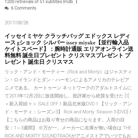
1200 retrievals of 51 subtitles Imdb
6 Comments
2017/08/28
イッセイミヤケ クラッチバッグ エドックス レディ
ース gショック シルバー issey miyake【並行輸入品
ケイトスペード】：腕時計通販 エリアオンライン送
料無料 誕生日プレゼント クリスマスプレゼント プ
レゼント 誕生日 クリスマス
リック・アンド・モーティー（Rick and Morty）はジャスティ
ン・ロイランドとダン・ハーモンによるアメリカのテレビア
ニメである。 カートゥーン ネットワークのアダルトスイムに
て2013年12月2日に放送開始し、批評家から絶賛を受けた [1]
＜新入荷続々＞ SALE OFF！新品北米版DVD！【リック・アン
ド・モーティ：シーズン3】 Rick and Morty: Season 3 [DVD]！
【こちらの商品はお取り寄せの商品になります。入荷の目
安：1～3週間】 ※万が一、メーカーに在庫が無い場合は THE
RICK AND MORTY SOUNDTRACKがアニメストアでいつでもお