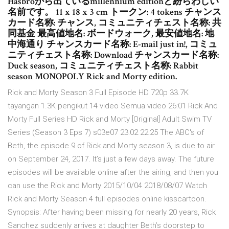
Hasbroから出ているmillennium editionと紛らわしい
名前です。 11 x 18 x 3 cm トークン: 4 tokens チャンス
カード名称: チャンス, コミュニティチェスト名称: 共
同基金 最高値地名: ボードウォーク, 最安値地名: 地
中海通り チャンスカード名称: E-mail just in!, コミュ
ニティチェスト名称: Download チャンスカード名称:
Duck season, コミュニティチェスト名称: Rabbit
season MONOPOLY Rick and Morty edition.
Rick and Morty Season 3 Full Episode HD 720p 33.7K
tayangan 1.3K pengikut 14 video Semua video 26:01 Rick And
Morty Full Series HD Rick and Morty [Original] Adult Swim TV
Series (Season 3 Eps 7) s03e07 23:02 22:25 The ABC's of
Beth, the episode 9 of Rick and Morty season 3, is due to air
on September 24, 2017. It’s just a few days away. The future
episodes will be available online after the airing, and then you
can use the Rick and Morty 2015/10/04 2018/08/07 Watch
Rick and Morty Season 4 full episodes online kisscartoon.
Synopsis: After having been missing for nearly 20 years, Rick
Sanchez suddenly arrives at daughter Beth’s doorstep to