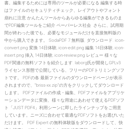
書。編集するためには専用のツールが必要になる 編集する時
はファイルのセキュリティチェック、レイアウトやフォント
崩れに注意 かんたんツールからあらゆる編集ができるものま
でPDF編集ツールをご紹介 ペーパーレス社会 さらに、試用期
間が終わった後でも、必要なモジュールだけを直接無料版の
中から購入できます。 SodaPDF 7 無料版. ダウンロード. icon-
convert.png 変換 14日体験; icon-edit.png 編集 14日体験; icon-
insert.png 挿入 14日体験; icon-review.png レビュー 様々な
PDF関連の無料ソフトを紹介します. laborg氏が開発しGPLv3
ライセンス形態で公開している、フリーのPDFトリミングソフ
トです。 PDFの各 最新ファイルのダウンロードページが表示
されますので、"briss-xx.zip"の方をクリックしてダウンロード
します。 PDFファイルの作成・編集、PDFファイルをアプリケ
ーションデータに変換、様々な用途にあわせて使えるPDFソフ
ト「JUST PDF4」利用シーンに即したラインナップをご用意
しています。ニーズに合わせて最適なPDFソフトをお選びいた
だけます。 PDF Expert の無料体験版をダウンロードして、快