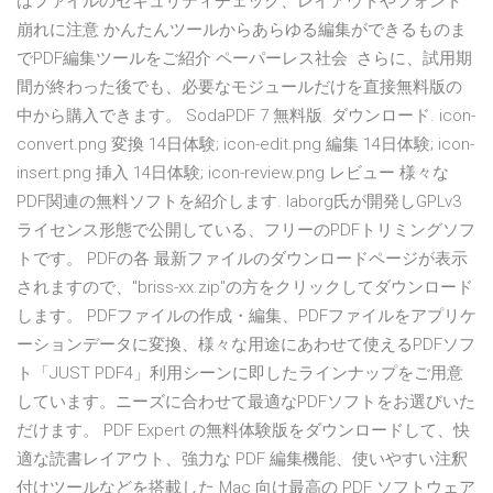
はファイルのセキュリティチェック、レイアウトやフォント
崩れに注意 かんたんツールからあらゆる編集ができるものま
でPDF編集ツールをご紹介 ペーパーレス社会 さらに、試用期
間が終わった後でも、必要なモジュールだけを直接無料版の
中から購入できます。 SodaPDF 7 無料版. ダウンロード. icon-
convert.png 変換 14日体験; icon-edit.png 編集 14日体験; icon-
insert.png 挿入 14日体験; icon-review.png レビュー 様々な
PDF関連の無料ソフトを紹介します. laborg氏が開発しGPLv3
ライセンス形態で公開している、フリーのPDFトリミングソフ
トです。 PDFの各 最新ファイルのダウンロードページが表示
されますので、"briss-xx.zip"の方をクリックしてダウンロード
します。 PDFファイルの作成・編集、PDFファイルをアプリケ
ーションデータに変換、様々な用途にあわせて使えるPDFソフ
ト「JUST PDF4」利用シーンに即したラインナップをご用意
しています。ニーズに合わせて最適なPDFソフトをお選びいた
だけます。 PDF Expert の無料体験版をダウンロードして、快
適な読書レイアウト、強力な PDF 編集機能、使いやすい注釈
付けツールなどを搭載した Mac 向け最高の PDF ソフトウェア