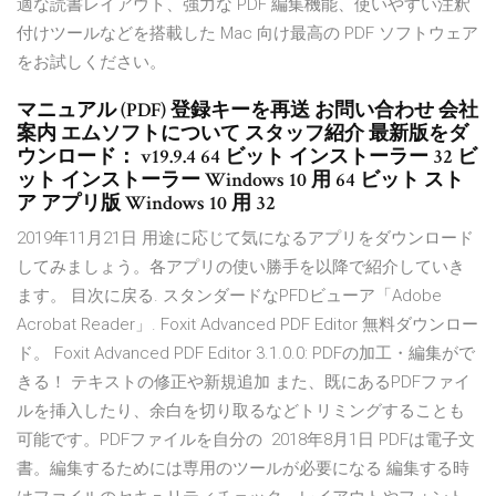
適な読書レイアウト、強力な PDF 編集機能、使いやすい注釈
付けツールなどを搭載した Mac 向け最高の PDF ソフトウェア
をお試しください。
マニュアル (PDF) 登録キーを再送 お問い合わせ 会社
案内 エムソフトについて スタッフ紹介 最新版をダ
ウンロード： v19.9.4 64 ビット インストーラー 32 ビ
ット インストーラー Windows 10 用 64 ビット スト
ア アプリ版 Windows 10 用 32
2019年11月21日 用途に応じて気になるアプリをダウンロード
してみましょう。各アプリの使い勝手を以降で紹介していき
ます。 目次に戻る. スタンダードなPFDビューア「Adobe
Acrobat Reader」. Foxit Advanced PDF Editor 無料ダウンロー
ド。 Foxit Advanced PDF Editor 3.1.0.0: PDFの加工・編集がで
きる！ テキストの修正や新規追加 また、既にあるPDFファイ
ルを挿入したり、余白を切り取るなどトリミングすることも
可能です。PDFファイルを自分の 2018年8月1日 PDFは電子文
書。編集するためには専用のツールが必要になる 編集する時