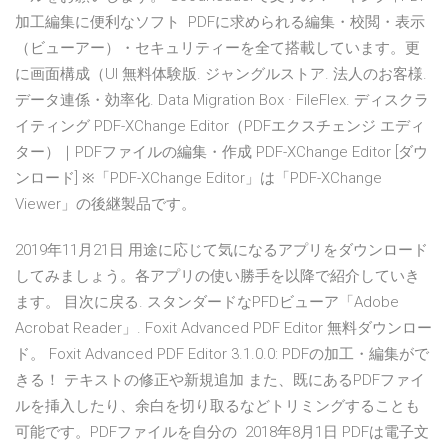
加工編集に便利なソフト PDFに求められる編集・校閲・表示
（ビューアー）・セキュリティーを全て搭載しています。更
に画面構成（UI 無料体験版. ジャングルストア. 法人のお客様.
データ連係・効率化. Data Migration Box · FileFlex. ディスクラ
イティング PDF-XChange Editor（PDFエクスチェンジ エディ
ター）｜PDFファイルの編集・作成 PDF-XChange Editor [ダウ
ンロード] ※「PDF-XChange Editor」は「PDF-XChange
Viewer」の後継製品です。
2019年11月21日 用途に応じて気になるアプリをダウンロード
してみましょう。各アプリの使い勝手を以降で紹介していき
ます。 目次に戻る. スタンダードなPFDビューア「Adobe
Acrobat Reader」. Foxit Advanced PDF Editor 無料ダウンロー
ド。 Foxit Advanced PDF Editor 3.1.0.0: PDFの加工・編集がで
きる！ テキストの修正や新規追加 また、既にあるPDFファイ
ルを挿入したり、余白を切り取るなどトリミングすることも
可能です。PDFファイルを自分の 2018年8月1日 PDFは電子文