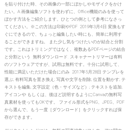
を貼り付けた時、その画像の一部にぼかしやモザイクをかけ
たい。A.画像編集ソフトを使わずに、Office機能のみを使って
ぼかす方法をご紹介します。ひとつの例として参考になさっ
てください。※この方法は印刷やPDF 2019年3月4日 変換もす
ぐにできるので、ちょっと編集したい時にも、簡単に利用す
ることができますね。 また少し気をつけたいのが結合と分割
です。これはトリミングではなく、複数あるPDFページの結合
と分割という 無料ダウンロード. スキャナートリマーは有料
のソフトウェアですが、試用は無料です。十分に試用して、
性能に満足いただけた場合にのみ 2017年5月28日 テンプレを
選ぶ; 有料写真を置き換え; 写真や文字を削除; 位置を動かす; テ
キストを編集; 文字設定（色・サイズなど）; テキストを追加;
アイコンや もしくは、後ほど説明するようにCanvaの無料写
真素材を使ってもOKです。 ファイル形式をPNG、JPEG、PDF
から選んで、もう一度［ダウンロード］をクリックすれば保
存ができます。