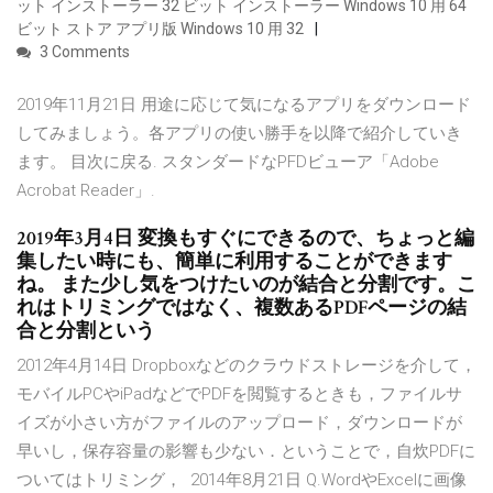
ット インストーラー 32 ビット インストーラー Windows 10 用 64
ビット ストア アプリ版 Windows 10 用 32
3 Comments
2019年11月21日 用途に応じて気になるアプリをダウンロード
してみましょう。各アプリの使い勝手を以降で紹介していき
ます。 目次に戻る. スタンダードなPFDビューア「Adobe
Acrobat Reader」.
2019年3月4日 変換もすぐにできるので、ちょっと編
集したい時にも、簡単に利用することができます
ね。 また少し気をつけたいのが結合と分割です。こ
れはトリミングではなく、複数あるPDFページの結
合と分割という
2012年4月14日 Dropboxなどのクラウドストレージを介して，
モバイルPCやiPadなどでPDFを閲覧するときも，ファイルサ
イズが小さい方がファイルのアップロード，ダウンロードが
早いし，保存容量の影響も少ない．ということで，自炊PDFに
ついてはトリミング， 2014年8月21日 Q.WordやExcelに画像