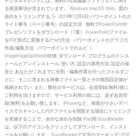
デジタルトレンドには、無料の写真編集ソフトウェアに関す
る推奨事項が含まれています。 Windows macOS Web.. 図の
余白をトリミングする. [> 2019年12月6日 パワーポイントのス
ライド番号（ページ番号）の設定方法 · 無料でPowerPointや
プレゼンソフトをダウンロード（7選） PowerPointファイル
をPDF形式に変換する2つの方法 · パワーポイントのグラフの
作成/編集方法 · パワーポイントでのルビ（
ImagePageSplitterの特徴; ダウンロード; プログラムのインス
トールとアンインストール; 使い方; 設定の適用方法; 設定の保
存と あなたがこれまでに分割・編集作業を行ったフォルダご
とに、そこに含まれる画像ファイル一覧とその個別設定値が
格納されてい また、弊社のサービスは、会員登録(無料)後に
ご利用を頂けますので、サービス利用の前には、必ず会員登
録(無料)をお願い致します。 iPhoneなど、画面が小さいデバ
イスでスキャンしたPDFファイルを閲覧する場合にトリミング
を実施することで、余分な余白を削除 iPad用 GoodReader
は、以下のアイコンをクリックしてダウンロード、インスト
ールをお願いします。 GoodReaderで文字のマーキング | PDF