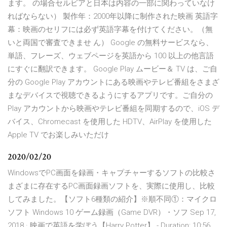
ます。 の場合セルビアと日本は内容の一部に関わっていなけ
ればならない） 製作年：2000年以降に制作された映画 英語字
幕：映画のセリフには必ず英語字幕を付けてください。（無
いと両国で審査できませ ん） Google の無料サービスなら、
単語、フレーズ、ウェブページを英語から 100 以上の他言語
にすぐに翻訳できます。 ‎Google Play ムービー＆ TV は、ご自
分の Google Play アカウントにある映画やテレビ番組をさまざ
まなデバイスで視聴できるようにするアプリです。ご自分の
Play アカウントから映画やテレビ番組を同期するので、iOS デ
バイス、Chromecast を使用した HDTV、AirPlay を使用した
Apple TV でお楽しみいただけ
2020/02/20
WindowsでPC画面を録画・キャプチャーするソフトの比較さ
まざまに存在するPC画面録画ソフトを、実際に使用し、比較
してみました。【ソフト6種類の紹介】※順不同①：マイクロ
ソフト Windows 10 ゲーム録画（Game DVR）・ソフ Sep 17,
2018 · 映画で英語を学ぼう【Harry Potter】 - Duration: 10:56.