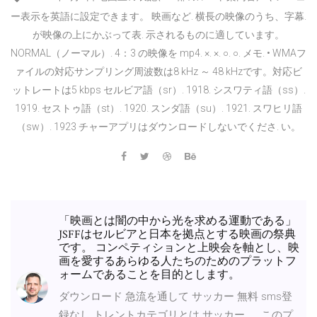
ー表示を英語に設定できます。 映画など. 横長の映像のうち、字幕.
が映像の上にかぶって表. 示されるものに適しています。
NORMAL（ノーマル）. 4：3 の映像を mp4. ×. ×. ○. ○. メモ. • WMAフ
ァイルの対応サンプリング周波数は8 kHz ～ 48 kHzです。対応ビ
ットレートは5 kbps セルビア語（sr）. 1918. シスワティ語（ss）.
1919. セストゥ語（st）. 1920. スンダ語（su）. 1921. スワヒリ語
（sw）. 1923 チャーアプリはダウンロードしないでくださ. い。
「映画とは闇の中から光を求める運動である」
JSFFはセルビアと日本を拠点とする映画の祭典
です。 コンペティションと上映会を軸とし、映
画を愛するあらゆる人たちのためのプラットフ
ォームであることを目的とします。
ダウンロード 急流を通して サッカー 無料 sms登
録なし トレントカテゴリとは サッカー 。 このプ