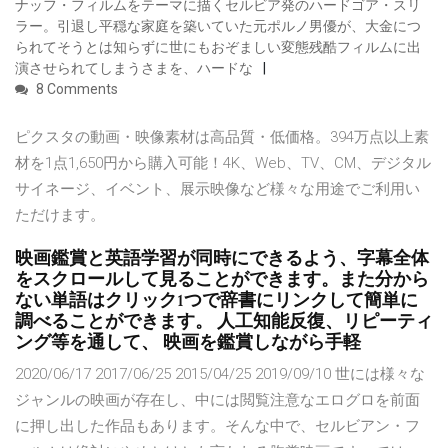
ナッフ・フィルムをテーマに描くセルビア発のハードゴア・スリ
ラー。引退し平穏な家庭を築いていた元ポルノ男優が、大金につ
られてそうとは知らずに世にもおぞましい変態残酷フィルムに出
演させられてしまうさまを、ハードな
8 Comments
ピクスタの動画・映像素材は高品質・低価格。394万点以上素
材を1点1,650円から購入可能！4K、Web、TV、CM、デジタル
サイネージ、イベント、展示映像など様々な用途でご利用い
ただけます。
映画鑑賞と英語学習が同時にできるよう、字幕全体
をスクロールして見ることができます。また分から
ない単語はクリック1つで辞書にリンクして簡単に
調べることができます。 人工知能反復、リピーティ
ング等を通して、 映画を鑑賞しながら手軽
2020/06/17 2017/06/25 2015/04/25 2019/09/10 世には様々な
ジャンルの映画が存在し、中には閲覧注意なエログロを前面
に押し出した作品もあります。そんな中で、セルビアン・フ