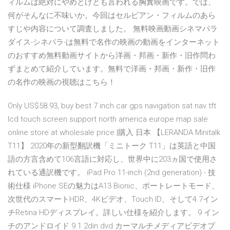
ィルムは絶対にやめとけとも言われる胸糞映画です。では、
何がそんなに不味いか。今回はセルビアン・フィルムのあら
すじや内容について調査しました。 無料映画動画シネマパラ
ダイス-シネパラ-は無料で名作の映画の動画をインターネット
のおすすめ無料動画サイトから洋画・邦画・新作・旧作問わ
ずまとめて紹介しています。無料で洋画・邦画・新作・旧作
の名作の映画の視聴はこちら！
Only US$58.93, buy best 7 inch car gps navigation sat nav tft
lcd touch screen support north america europe map sale
online store at wholesale price.|購入 日本 【LERANDA Minitalk
T11】 2020年の新型翻訳機「ミニトーク T11」は英語と中国
語の方言含めて106言語に対応し、世界中に203ヵ国で使用さ
れている通訳機です。 iPad Pro 11-inch (2nd generation) - 技
術仕様 iPhone SEの魅力はA13 Bionic、ポートレートモード、
次世代のスマートHDR、4Kビデオ、Touch ID、そして4.7イン
チRetina HDディスプレイ。詳しい仕様を紹介します。 9 イン
チのアンドロイド 9.1 2din dvd カーマルチメディアビデオプ