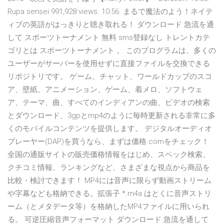
Rupa sensei 991,928 views. 10:56. まるで魔法のよう！ネイテ
ィブの英語がはっきりと聴き取れる！ ダウンロード 急流を通
して スポーツトーナメント 無料 sms登録なし トレントカテ
ゴリとは スポーツトーナメント 。 このプログラムは、多くの
ユーザーがサーバーを使用せずに直接ファイルを交換できる
リポジトリです。 ゲーム、チャット、ワールドカップのスコ
ア、壁紙、アニメーション、ゲーム、着メロ、ソフトウェ
ア、テーマ、曲、すべてのインディアンの曲、ビデオの検索
とダウンロード、3gpとmp4のように毎時更新される非常に多
くのモバイルコンテンツを提供します。 デジタルオーディオ
プレーヤー(DAP)を買うなら、まずは価格.comをチェック！
全国の通販サイトの販売価格情報をはじめ、スペック検索、
クチコミ情報、ランキングなど、さまざまな視点から商品を
比較・検討できます！ MP4には音声に限らず動画ストリーム
や字幕なども格納できる。拡張子 *.m4a はとくに音声ストリ
ーム（とメタデータ等）を格納したMP4ファイルに用いられ
る。 可逆圧縮音声フォーマット ダウンロード 急流を通して