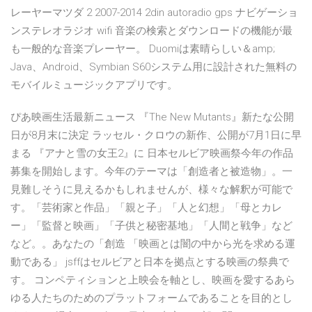
レーヤーマツダ 2 2007-2014 2din autoradio gps ナビゲーショ
ンステレオラジオ wifi 音楽の検索とダウンロードの機能が最
も一般的な音楽プレーヤー。 Duomiは素晴らしい＆amp;
Java、Android、Symbian S60システム用に設計された無料の
モバイルミュージックアプリです。
ぴあ映画生活最新ニュース 『The New Mutants』新たな公開
日が8月末に決定 ラッセル・クロウの新作、公開が7月1日に早
まる 『アナと雪の女王2』に 日本セルビア映画祭今年の作品
募集を開始します。今年のテーマは「創造者と被造物」。一
見難しそうに見えるかもしれませんが、様々な解釈が可能で
す。「芸術家と作品」「親と子」「人と幻想」「母とカレ
ー」「監督と映画」「子供と秘密基地」「人間と戦争」など
など。。あなたの「創造 「映画とは闇の中から光を求める運
動である」 jsffはセルビアと日本を拠点とする映画の祭典で
す。 コンペティションと上映会を軸とし、映画を愛するあら
ゆる人たちのためのプラットフォームであることを目的とし