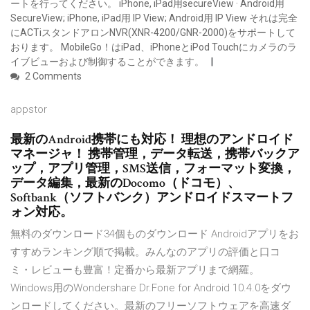
ートを行ってください。 iPhone, iPad用secureView · Android用
SecureView; iPhone, iPad用 IP View; Android用 IP View それは完全
にACTiスタンドアロンNVR(XNR-4200/GNR-2000)をサポートして
おります。 MobileGo！はiPad、iPhoneとiPod Touchにカメラのラ
イブビューおよび制御することができます。
2 Comments
appstor
最新のAndroid携帯にも対応！ 理想のアンドロイド
マネージャ！ 携帯管理，データ転送，携帯バックア
ップ，アプリ管理，SMS送信，フォーマット変換，
データ編集，最新のDocomo（ドコモ）、
Softbank（ソフトバンク）アンドロイドスマートフ
ォン対応。
無料のダウンロード34個ものダウンロード Androidアプリをお
すすめランキング順で掲載。みんなのアプリの評価と口コ
ミ・レビューも豊富！定番から最新アプリまで網羅。
Windows用のWondershare Dr.Fone for Android 10.4.0をダウ
ンロードしてください。最新のフリーソフトウェアを高速ダ