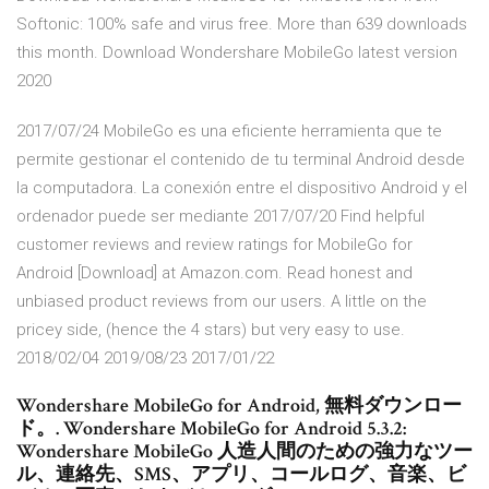
Softonic: 100% safe and virus free. More than 639 downloads
this month. Download Wondershare MobileGo latest version
2020
2017/07/24 MobileGo es una eficiente herramienta que te
permite gestionar el contenido de tu terminal Android desde
la computadora. La conexión entre el dispositivo Android y el
ordenador puede ser mediante 2017/07/20 Find helpful
customer reviews and review ratings for MobileGo for
Android [Download] at Amazon.com. Read honest and
unbiased product reviews from our users. A little on the
pricey side, (hence the 4 stars) but very easy to use.
2018/02/04 2019/08/23 2017/01/22
Wondershare MobileGo for Android, 無料ダウンロー
ド。. Wondershare MobileGo for Android 5.3.2:
Wondershare MobileGo 人造人間のための強力なツー
ル、連絡先、SMS、アプリ、コールログ、音楽、ビ