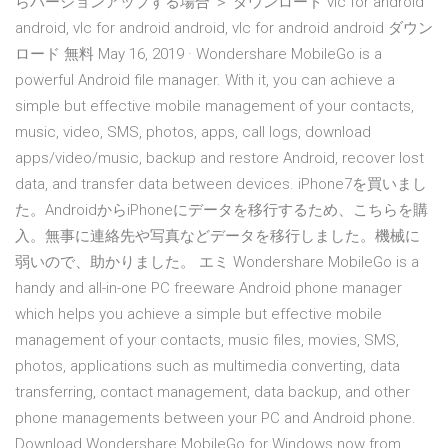
らバージョンアップする場合 ＞ ダウンロード vlc for android
android, vlc for android android, vlc for android android ダウン
ロード 無料 May 16, 2019 · Wondershare MobileGo is a
powerful Android file manager. With it, you can achieve a
simple but effective mobile management of your contacts,
music, video, SMS, photos, apps, call logs, download
apps/video/music, backup and restore Android, recover lost
data, and transfer data between devices. iPhone7を買いまし
た。AndroidからiPhoneにデータを移行するため、こちらを購
入。無事に連絡先や写真などデータを移行しました。機械に
弱いので、助かりました。 エミ Wondershare MobileGo is a
handy and all-in-one PC freeware Android phone manager
which helps you achieve a simple but effective mobile
management of your contacts, music files, movies, SMS,
photos, applications such as multimedia converting, data
transferring, contact management, data backup, and other
phone managements between your PC and Android phone.
Download Wondershare MobileGo for Windows now from