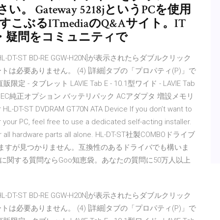
Gateway 5218jというPCを使用
すこぶるITmediaのQ&Aサイト。IT
・疑問をコミュニティで
[HL-DT-ST BD-RE GGW-H20N]が表示されたらダブルクリック
必要ありません。 (4) [詳細]タブの「プロパティ(P)」で
B直販限定 - タブレット LAVIE Tab E - 10.1型ワイド - LAVIE Tab
ス NEC純正オプション バッテリパック ACアダプタ 増設メモリ
DT-ST DVDRAM GT70N ATA Device If you don’t want to
your PC, feel free to use a dedicated self-acting installer.
ers for all hardware parts all alone. HL-DT-ST社製COMBOドライブ
ていますが見つかりません。互換性のあるドライバでも構いま
関する質問ならGoo知恵袋。あなたの質問に50万人以上
[HL-DT-ST BD-RE GGW-H20N]が表示されたらダブルクリック
必要ありません。 (4) [詳細]タブの「プロパティ(P)」で