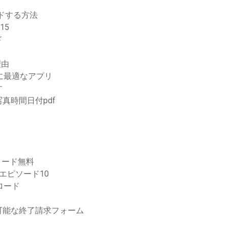
ドする方法
15
ド
理由
に最適なアプリ
す
真時間日付pdf
ロード無料
エピソード10
ロード
可能な終了請求フォーム