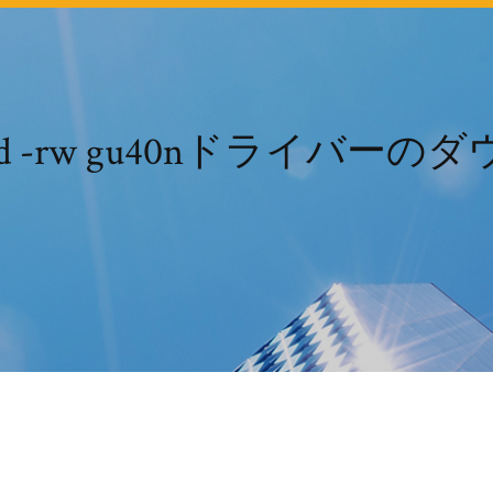
t dvd -rw gu40nドライバ