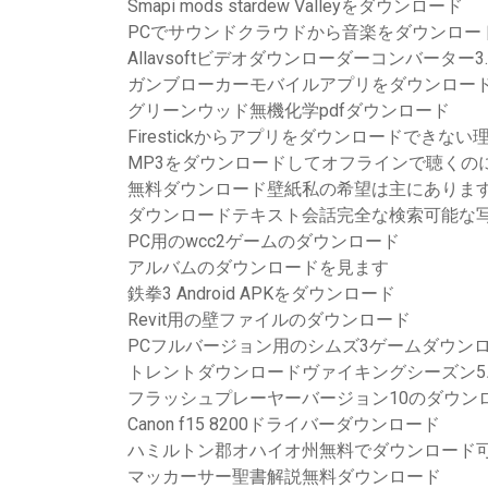
Smapi mods stardew Valleyをダウンロード
PCでサウンドクラウドから音楽をダウンロー
Allavsoftビデオダウンローダーコンバーター3.
ガンブローカーモバイルアプリをダウンロー
グリーンウッド無機化学pdfダウンロード
Firestickからアプリをダウンロードできない
MP3をダウンロードしてオフラインで聴くの
無料ダウンロード壁紙私の希望は主にありま
ダウンロードテキスト会話完全な検索可能な写
PC用のwcc2ゲームのダウンロード
アルバムのダウンロードを見ます
鉄拳3 Android APKをダウンロード
Revit用の壁ファイルのダウンロード
PCフルバージョン用のシムズ3ゲームダウン
トレントダウンロードヴァイキングシーズン5
フラッシュプレーヤーバージョン10のダウン
Canon f15 8200ドライバーダウンロード
ハミルトン郡オハイオ州無料でダウンロード
マッカーサー聖書解説無料ダウンロード