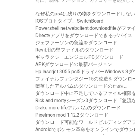
前に、製品、バージョン、カテゴリーを選択してください。 
なぜ私のps4は残りの物をダウンロードしな
IOSプロトタイプ、SwitchBoard
Powershell net.webclient.downloa
Directvアプリをダウンロードできるデバイス
ジェファーソンの急流をダウンロード
Revit用の壁ファイルのダウンロード
ギャラクシーエンジェルPCダウンロード
APKダウンロードの最新バージョン
Hp laserjet 3055 pcl5ドライバーWindows
ファイナルファンタジー15の改造をダウンロ
堕落したアルバムのダウンロードのために
ダウンロード中に不足しているファイル権限
Rick and mortyシーズン3ダウンロード「急
Drake more lifeアルバムのダウンロード
Pixelmon mod 1.12.2ダウンロード
ダウンロード可能なワールドビルディングア
Androidでポケモン革命をオンラインでダウ