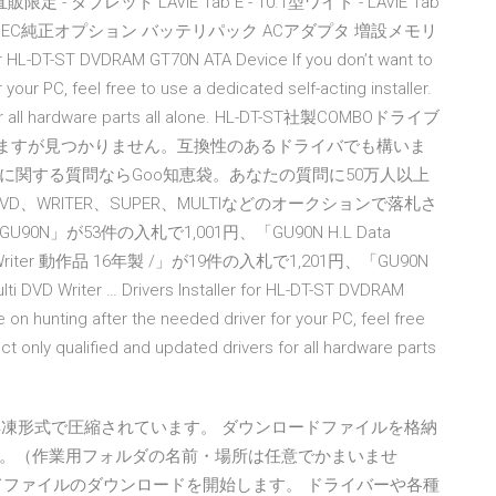
B直販限定 - タブレット LAVIE Tab E - 10.1型ワイド - LAVIE Tab
ス NEC純正オプション バッテリパック ACアダプタ 増設メモリ
DT-ST DVDRAM GT70N ATA Device If you don’t want to
your PC, feel free to use a dedicated self-acting installer.
ers for all hardware parts all alone. HL-DT-ST社製COMBOドライブ
ていますが見つかりません。互換性のあるドライバでも構いま
関する質問ならGoo知恵袋。あなたの質問に50万人以上
D、WRITER、SUPER、MULTIなどのオークションで落札さ
が53件の入札で1,001円、「GU90N H.L Data
D Writer 動作品 16年製 /」が19件の入札で1,201円、「GU90N
VD Writer … Drivers Installer for HL-DT-ST DVDRAM
on hunting after the needed driver for your PC, feel free
lect only qualified and updated drivers for all hardware parts
解凍形式で圧縮されています。 ダウンロードファイルを格納
。（作業用フォルダの名前・場所は任意でかまいませ
てファイルのダウンロードを開始します。 ドライバーや各種