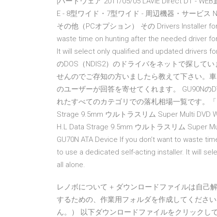
[ハードウェア 2011/05/05 LAVIE Direct DT - WE
E - 8型ワイド・7型ワイド - 周辺機器・サービ
その他（PCオプション） その Drivers Installer for HL-
waste time on hunting after the needed driver for 
It will select only qualified and updated driv
のDOS（NDIS2）のドライバをネットで探し
せんのでご存知の方いましたら教えて下さい。車に
のユーザーが回答を寄せてくれます。 GU90NのDV
れたすべてのカテゴリでの落札相場一覧です。「GU90N」
Strage 9.5mm ウルトラスリム Super Multi DV
H.L Data Strage 9.5mm ウルトラスリム Super Multi D
GU70N ATA Device If you don’t want to waste time 
to use a dedicated self-acting installer. It will se
all alone.
レノボについて + ダウンロードファイルは自己
するための、作業用フォルダを作成してください
ん。） 以下ダウンロードファイルをクリックし