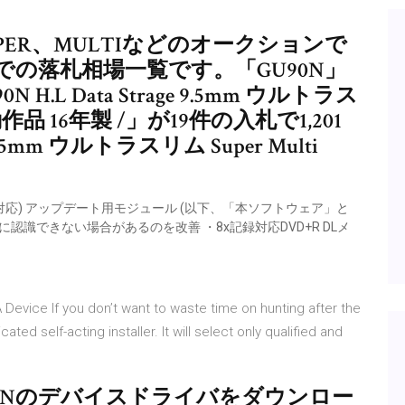
SUPER、MULTIなどのオークションで
の落札相場一覧です。「GU90N」
H.L Data Strage 9.5mm ウルトラス
er 動作品 16年製 /」が19件の入札で1,201
 9.5mm ウルトラスリム Super Multi
対応) アップデート用モジュール (以下、「本ソフトウェア」と
認識できない場合があるのを改善 ・8x記録対応DVD+R DLメ
Device If you don’t want to waste time on hunting after the
ted self-acting installer. It will select only qualified and
SA-H40Nのデバイスドライバをダウンロー